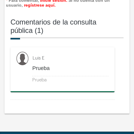
*
Para comentar,
inicie sesión.
Si no cuenta con un
l
usuario,
regístrese aquí.
e
e
t
Comentarios de la consulta
a
pública (1)
l
l
e
Luis E
Prueba
Prueba