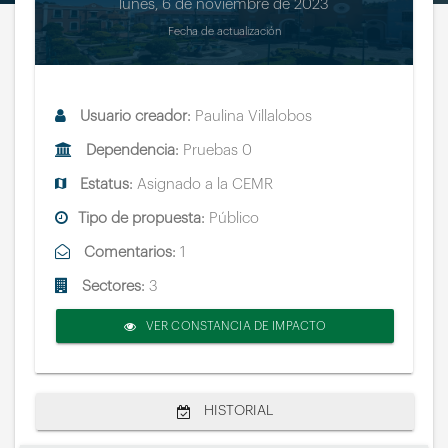
lunes, 6 de noviembre de 2023
Fecha de actualización
Usuario creador:
Paulina Villalobos
Dependencia:
Pruebas 0
Estatus:
Asignado a la CEMR
Tipo de propuesta:
Público
Comentarios:
1
Sectores:
3
VER CONSTANCIA DE IMPACTO
HISTORIAL