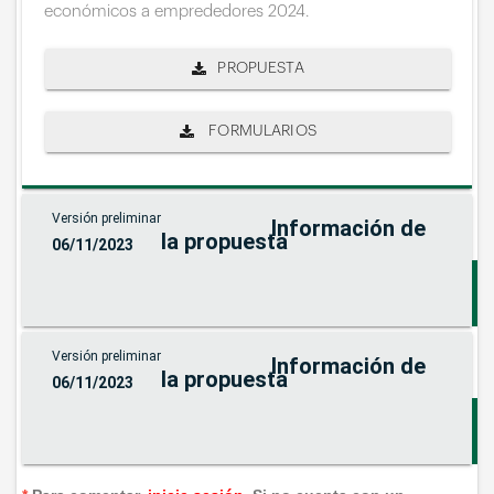
económicos a emprededores 2024.
PROPUESTA
FORMULARIOS
Versión preliminar
Información de
la propuesta
06/11/2023
e
r
Versión preliminar
Información de
la propuesta
06/11/2023
e
t
a
e
l
r