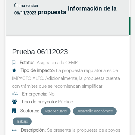
Última versión
Información de la
propuesta
06/11/2023
e
r
Prueba 06112023
e
t
Estatus:
Asignado a la CEMR
a
Tipo de impacto:
La propuesta regulatoria es de
l
IMPACTO ALTO. Adicionalmente, la propuesta cuenta
l
con trámites que se recomiendan simplificar
e
Emergencia:
No
Tipo de proyecto:
Público
Sectores:
Agropecuario
Desarrollo económico
Trabajo
Descripción:
Se presenta la propuesta de apoyos