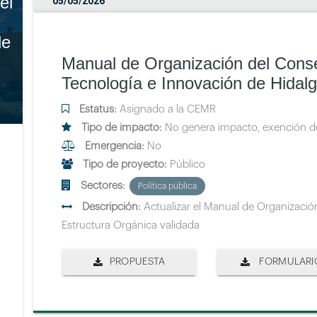
el
05/05/2026
de
Manual de Organización del Conse
Tecnología e Innovación de Hidal
Estatus:
Asignado a la CEMR
Tipo de impacto:
No genera impacto, exención de
Emergencia:
No
Tipo de proyecto:
Público
Sectores:
Política pública
Descripción:
Actualizar el Manual de Organizaci
Estructura Orgánica validada
PROPUESTA
FORMULARI